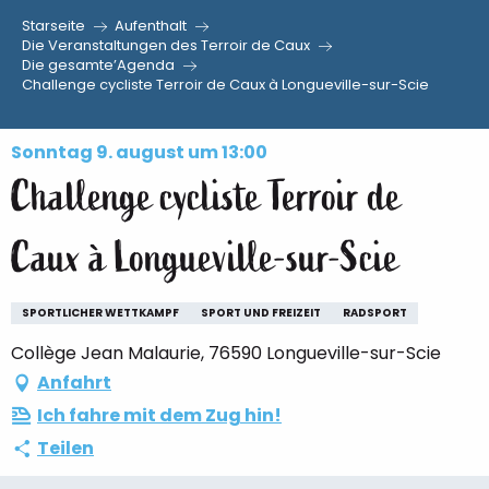
Starseite
Aufenthalt
Aller
Die Veranstaltungen des Terroir de Caux
Die gesamte’Agenda
au
Challenge cycliste Terroir de Caux à Longueville-sur-Scie
contenu
principal
Sonntag 9. august um 13:00
Challenge cycliste Terroir de
Caux à Longueville-sur-Scie
SPORTLICHER WETTKAMPF
SPORT UND FREIZEIT
RADSPORT
Collège Jean Malaurie, 76590 Longueville-sur-Scie
Anfahrt
Ich fahre mit dem Zug hin!
Teilen