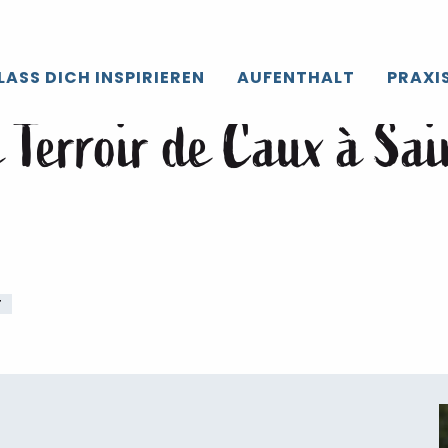
roir de Caux
Die gesamte’Agenda
Challenge cycliste Terroir
LASS DICH INSPIRIEREN
AUFENTHALT
PRAXI
 Terroir de Caux à Sai
T