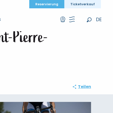
Reservierung
Ticketverkauf
 de Caux à Saint-Pierre-Bénouville
DE
S
Suche
FR
nt-Pierre-
EN
Teilen