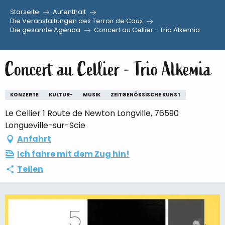
Starseite
Aufenthalt
Aller
Die Veranstaltungen des Terroir de Caux
Die gesamte’Agenda
Concert au Cellier - Trio Alkemia
au
contenu
principal
Concert au Cellier - Trio Alkemia
KONZERTE
KULTUR-
MUSIK
ZEITGENÖSSISCHE KUNST
Le Cellier 1 Route de Newton Longville, 76590
Longueville-sur-Scie
Anfahrt
Ich fahre mit dem Zug hin!
Teilen