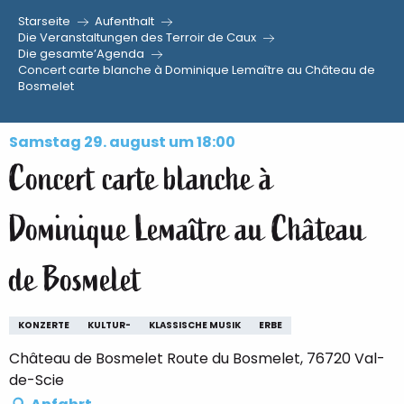
Starseite
Aufenthalt
Aller
Die Veranstaltungen des Terroir de Caux
Die gesamte’Agenda
au
Concert carte blanche à Dominique Lemaître au Château de
contenu
Bosmelet
principal
Samstag 29. august um 18:00
Concert carte blanche à
Dominique Lemaître au Château
de Bosmelet
KONZERTE
KULTUR-
KLASSISCHE MUSIK
ERBE
Château de Bosmelet Route du Bosmelet, 76720 Val-
de-Scie