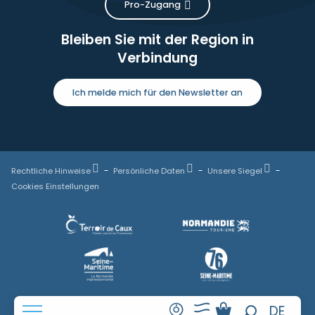
Pro-Zugang
Bleiben Sie mit der Region in
Verbindung
Ich melde mich für den Newsletter an
Rechtliche Hinweise
Persönliche Daten
Unsere Siegel
Cookies Einstellungen
FR
DE