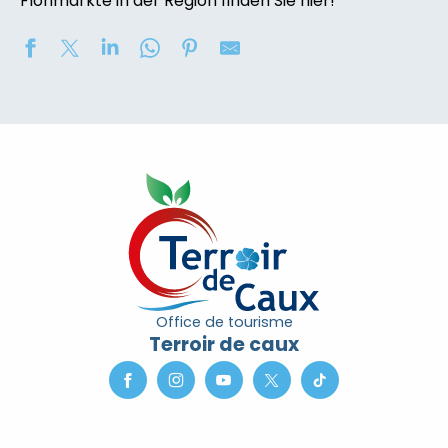
Flohmärkte in der Region finden Sie hier!
Marché nocturne
Concours de châteaux de sable
Soirée contée « Soir des Ombres » avec la compagni
2eme nuit des étoiles
Exposition de peinture : Elisabeth Haloo Joye et Franç
Exposition de peinture - Karine Duriez
Exposition : Bénédicte, Cédric & René Vardon
[Exposition] Peinture comme photo, photo comme pe
Stage de natation 2026
Office de tourisme
Exposition : au jardin potager
Terroir de caux
Marche douce et botanique
Concerts à l'Envers du Croco