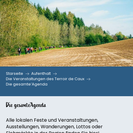
Aller
au
contenu
principal
Starseite
Aufenthalt
Die Veranstaltungen des Terroir de Caux
Die gesamte’Agenda
Die gesamte’Agenda
Alle lokalen Feste und Veranstaltungen,
Ausstellungen, Wanderungen, Lottos oder