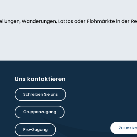
ellungen, Wanderungen, Lottos oder Flohmärkte in der Reg
de-grenier
oise Dauchot
Uns kontaktieren
Schreiben Sie uns
inture
Gruppenzugang
Zu uns 
Pro-Zugang