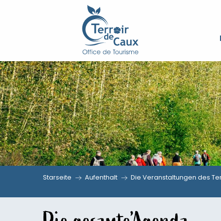
Aller
au
contenu
principal
Starseite
Aufenthalt
Die Veranstaltungen des Ter