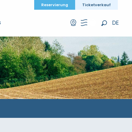
Reservierung
Ticketverkauf
DE
S
Suche
FR
EN