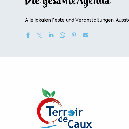
Die gesamte’Agenda
Alle lokalen Feste und Veranstaltungen, Ausst
Concert au Château de Bosmelet : "L'opéra viennois"
UCA'Luneray - Grande Braderie des Commerçants / Vi
Exposition de peinture : Elisabeth Haloo Joye et Franç
Vide-maison
[Visite commentée]
Exposition de peinture - Karine Duriez
Exposition : Bénédicte, Cédric & René Vardon
[Exposition] Peinture comme photo, photo comme pe
Stage de natation 2026
Visite guidée du château de Bosmelet
Exposition : au jardin potager