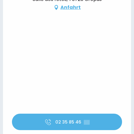
Anfahrt
02 35 85 46
▒▒