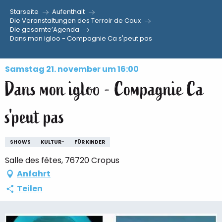
Starseite
Aufenthalt
Aller
Die Veranstaltungen des Terroir de Caux
Die gesamte’Agenda
au
Dans mon igloo - Compagnie Ca s'peut pas
contenu
principal
Samstag 21. november um 16:00
Dans mon igloo - Compagnie Ca
s'peut pas
SHOWS
KULTUR-
FÜR KINDER
Salle des fêtes, 76720 Cropus
Anfahrt
Teilen