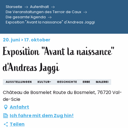
Starseite
Aufenthalt
Aller
Die Veranstaltungen des Terroir de Caux
Die gesamte’Agenda
au
Exposition "Avant la naissance" d'Andreas Jaggi
contenu
principal
20. juni > 17. oktober
Exposition "Avant la naissance"
d'Andreas Jaggi
AUSSTELLUNGEN
KULTUR-
GESCHICHTE
ERBE
MALEREI
Château de Bosmelet Route du Bosmelet, 76720 Val-
de-Scie
Anfahrt
Ich fahre mit dem Zug hin!
Teilen