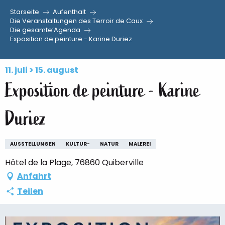
Starseite
Aufenthalt
Aller
Die Veranstaltungen des Terroir de Caux
Die gesamte’Agenda
au
Exposition de peinture - Karine Duriez
contenu
principal
11. juli > 15. august
Exposition de peinture - Karine
Duriez
AUSSTELLUNGEN
KULTUR-
NATUR
MALEREI
Hôtel de la Plage, 76860 Quiberville
Anfahrt
Teilen