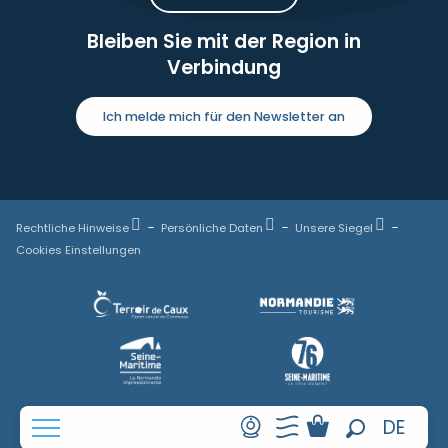
Bleiben Sie mit der Region in
Verbindung
Ich melde mich für den Newsletter an
Rechtliche Hinweise
Persönliche Daten
Unsere Siegel
Cookies Einstellungen
FR
DE