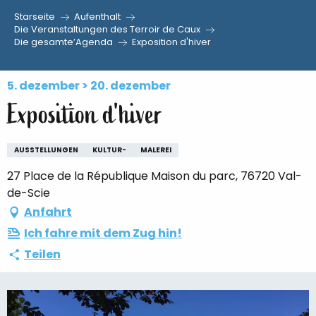
Starseite
Aufenthalt
Aller
Die Veranstaltungen des Terroir de Caux
Die gesamte’Agenda
Exposition d'hiver
au
contenu
principal
5. dezember > 20. dezember
Exposition d'hiver
AUSSTELLUNGEN
KULTUR-
MALEREI
27 Place de la République Maison du parc, 76720 Val-
de-Scie
Anfahrt
Ich fahre mit dem Zug hin!
Teilen