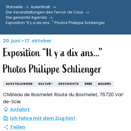
Starseite
Aufenthalt
Aller
Die Veranstaltungen des Terroir de Caux
Die gesamte’Agenda
au
Exposition “Il y a dix ans..." Photos Philippe Schlienger
contenu
principal
20. juni > 17. oktober
Exposition “Il y a dix ans..."
Photos Philippe Schlienger
AUSSTELLUNGEN
KULTUR-
GESCHICHTE
ERBE
MALEREI
Château de Bosmelet Route du Bosmelet, 76720 Val-
de-Scie
Anfahrt
Ich fahre mit dem Zug hin!
Teilen