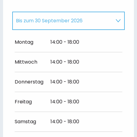
Bis zum
30 September 2026
vom
3 Oktober 2026
bis zum
4
Oktober 2026
Montag
14:00 - 18:00
vom
10 Oktober 2026
bis zum
11
Oktober 2026
Mittwoch
14:00 - 18:00
vom
17 Oktober 2026
bis zum
1
November 2026
Donnerstag
14:00 - 18:00
Freitag
14:00 - 18:00
Samstag
14:00 - 18:00