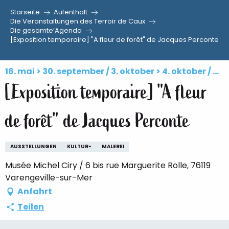
Starseite
Aufenthalt
Aller
Die Veranstaltungen des Terroir de Caux
Die gesamte’Agenda
au
[Exposition temporaire] "A fleur de forêt" de Jacques Perconte
contenu
principal
16. mai > 30. september / 3. oktober > 4. oktober / ...
[Exposition temporaire] "A fleur
de forêt" de Jacques Perconte
AUSSTELLUNGEN
KULTUR-
MALEREI
Musée Michel Ciry / 6 bis rue Marguerite Rolle, 76119
Varengeville-sur-Mer
Anfahrt
Teilen