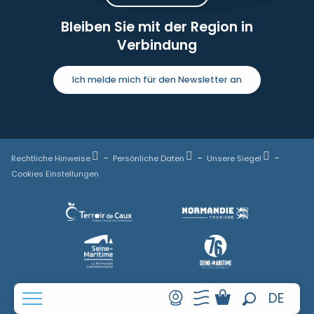
Bleiben Sie mit der Region in
Verbindung
Ich melde mich für den Newsletter an
Rechtliche Hinweise
Persönliche Daten
Unsere Siegel
Cookies Einstellungen
FR
DE