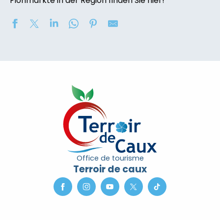
Flohmärkte in der Region finden Sie hier!
Marché nocturne
2eme nuit des étoiles
Concours de châteaux de sable
Soirée contée « Soir des Ombres » avec la compagni
Exposition de peinture : Elisabeth Haloo Joye et Franç
Exposition de peinture - Karine Duriez
[Exposition] Peinture comme photo, photo comme pe
Exposition : Bénédicte, Cédric & René Vardon
Stage de natation 2026
Office de tourisme
Exposition : au jardin potager
Terroir de caux
Marche douce et botanique
Concerts à l'Envers du Croco