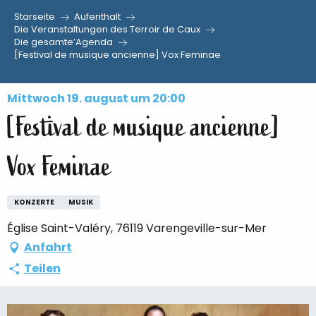
Starseite
Aufenthalt
Aller
Die Veranstaltungen des Terroir de Caux
Die gesamte’Agenda
au
[Festival de musique ancienne] Vox Feminae
contenu
principal
Mittwoch 19. august um 20:00
[Festival de musique ancienne]
Vox Feminae
KONZERTE
MUSIK
Église Saint-Valéry, 76119 Varengeville-sur-Mer
Anfahrt
Teilen