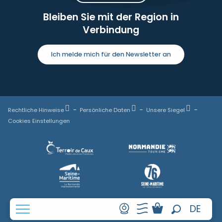
Bleiben Sie mit der Region in
Verbindung
Ich melde mich für den Newsletter an
Rechtliche Hinweise
Persönliche Daten
Unsere Siegel
Cookies Einstellungen
FR
DE
Suche