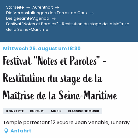
Starseite
Aufenthalt
Aller
Die Veranstaltungen des Terroir de Caux
Die gesamte’Agenda
au
Festival "Notes et Paroles" - Restitution du stage de la Maîtrise
contenu
de la Seine-Maritime
principal
Mittwoch 26. august um 18:30
Festival "Notes et Paroles" -
Restitution du stage de la
Maîtrise de la Seine-Maritime
KONZERTE
KULTUR-
MUSIK
KLASSISCHE MUSIK
Temple portestant 12 Square Jean Venable, Luneray
Anfahrt