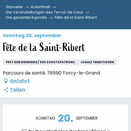
Starseite
Aufenthalt
Aller
Die Veranstaltungen des Terroir de Caux
Die gesamte’Agenda
Fête de la Saint-Ribert
au
contenu
principal
Sonntag 20. september
Fête de la Saint-Ribert
FEST DER GEMEINDE / DES SCHUTZPATRONS
LOKALE TRADITIONEN
Parcours de santé, 76590 Torcy-le-Grand
Anfahrt
Teilen
Öffnungszeiten & Kontaktdaten
20.
SONNTAG
SEPTEMBER