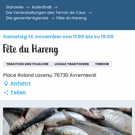
Starseite
Aufenthalt
Aller
Die Veranstaltungen des Terroir de Caux
Die gesamte’Agenda
Fête du Hareng
au
contenu
principal
Samstag 14. november von 11:00 bis zu 19:00
Fête du Hareng
TRADITION UND FOLKLORE
LOKALE TRADITIONEN
TERROIR
Place Roland Lavenu, 76730 Avremesnil
Anfahrt
Teilen