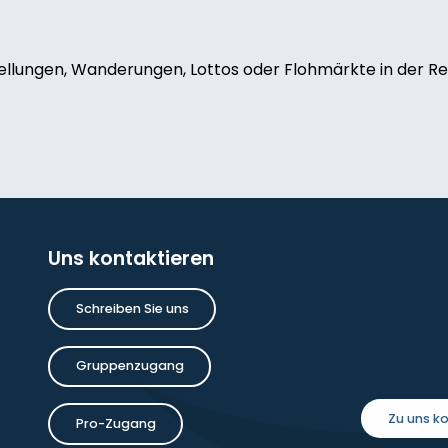
ellungen, Wanderungen, Lottos oder Flohmärkte in der Reg
de-grenier
oise Dauchot
Uns kontaktieren
Schreiben Sie uns
inture
Gruppenzugang
Zu uns 
Pro-Zugang