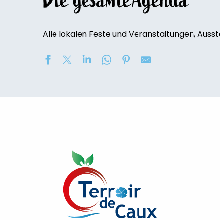
Die gesamte’Agenda
Alle lokalen Feste und Veranstaltungen, Ausst
Concert au Château de Bosmelet : "L'opéra viennois"
UCA'Luneray - Grande Braderie des Commerçants / Vi
Exposition de peinture : Elisabeth Haloo Joye et Franç
Vide-maison
[Visite commentée]
Exposition de peinture - Karine Duriez
Exposition : Bénédicte, Cédric & René Vardon
[Exposition] Peinture comme photo, photo comme pe
Stage de natation 2026
Visite guidée du château de Bosmelet
Exposition : au jardin potager