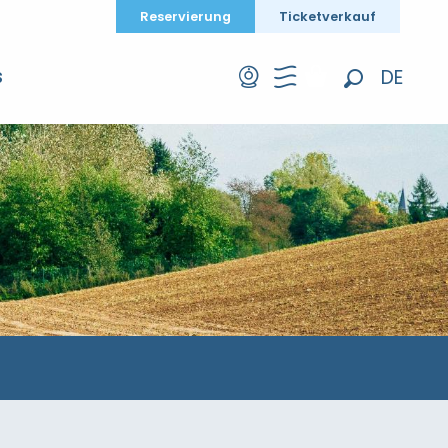
Reservierung
Ticketverkauf
DE
S
Suche
FR
EN