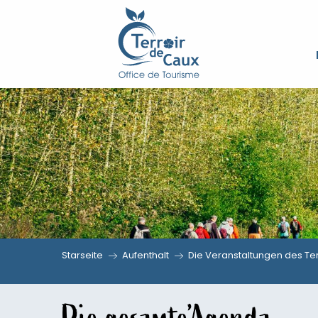
Aller
au
contenu
principal
Starseite
Aufenthalt
Die Veranstaltungen des Ter