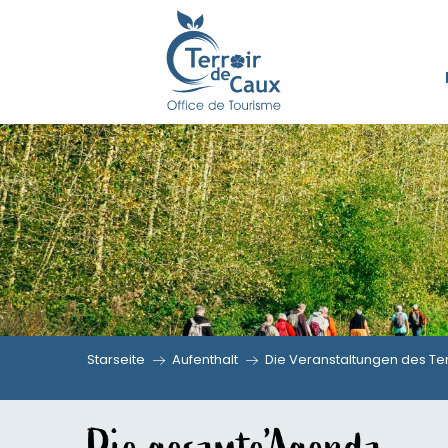
Aller
au
contenu
principal
Starseite
Aufenthalt
Die Veranstaltungen des Ter