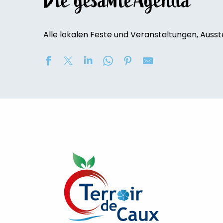
Die gesamte’Agenda
Alle lokalen Feste und Veranstaltungen, Ausst
Randonnée découverte des caves du Château de Bos
Visite de la Ferme du Petit Fumechon
Exposition de peinture : Elisabeth Haloo Joye et Franç
Exposition de peinture - Karine Duriez
[Exposition] Peinture comme photo, photo comme pe
Stage de natation 2026
[Ateliers créatifs]
Exposition : au jardin potager
Concerts à l'Envers du Croco
[Exposition temporaire] Jacques-Émile Blanche et Celi
Exposition "Avant la naissance" d'Andreas Jaggi