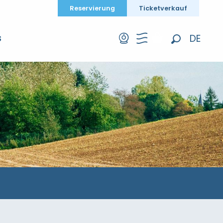
Reservierung
Ticketverkauf
DE
S
Suche
FR
EN