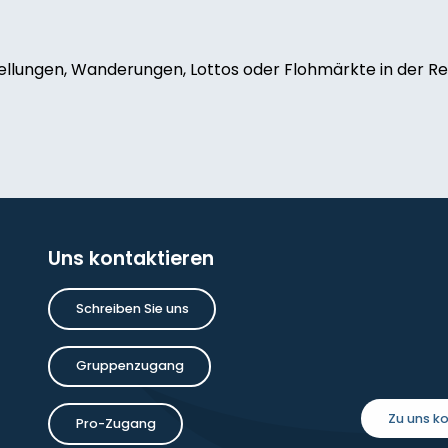
ellungen, Wanderungen, Lottos oder Flohmärkte in der Reg
melet
oise Dauchot
Uns kontaktieren
inture
Schreiben Sie uns
Gruppenzugang
a Saxton Noble : une amitié anglaise
Zu uns 
Pro-Zugang