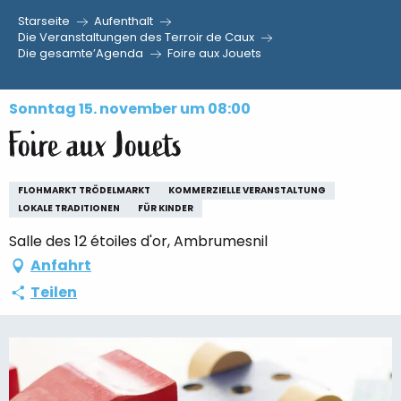
Starseite
Aufenthalt
Aller
Die Veranstaltungen des Terroir de Caux
Die gesamte’Agenda
Foire aux Jouets
au
contenu
principal
Sonntag 15. november um 08:00
Foire aux Jouets
FLOHMARKT TRÖDELMARKT
KOMMERZIELLE VERANSTALTUNG
LOKALE TRADITIONEN
FÜR KINDER
Salle des 12 étoiles d'or, Ambrumesnil
Anfahrt
Teilen