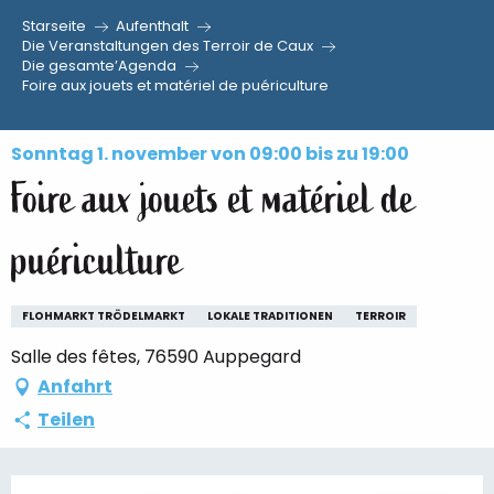
Starseite
Aufenthalt
Aller
Die Veranstaltungen des Terroir de Caux
Die gesamte’Agenda
au
Foire aux jouets et matériel de puériculture
contenu
principal
Sonntag 1. november von 09:00 bis zu 19:00
Foire aux jouets et matériel de
puériculture
FLOHMARKT TRÖDELMARKT
LOKALE TRADITIONEN
TERROIR
Salle des fêtes, 76590 Auppegard
Anfahrt
Teilen