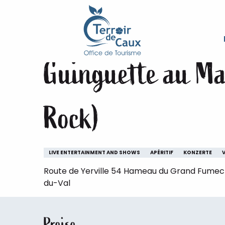
Starseite
Aufenthalt
Die Veranstaltungen des Ter
Aller
au
Sonntag 9. august von 12:00 bis zu 22:00
contenu
principal
Guinguette au Man
Rock)
LIVE ENTERTAINMENT AND SHOWS
APÉRITIF
KONZERTE
Route de Yerville 54 Hameau du Grand Fumec
du-Val
Preise