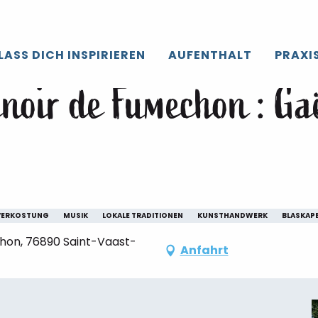
roir de Caux
Die gesamte’Agenda
Guinguette au Manoir de F
LASS DICH INSPIRIEREN
AUFENTHALT
PRAXI
oir de Fumechon : Gaë
VERKOSTUNG
MUSIK
LOKALE TRADITIONEN
KUNSTHANDWERK
BLASKAPE
hon, 76890 Saint-Vaast-
Anfahrt