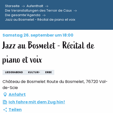
Starseite
Aufenthalt
Aller
Die Veranstaltungen des Terroir de Caux
Die gesamte’Agenda
au
Jazz au Bosmelet - Récital de piano et voix
contenu
principal
Samstag 26. september um 18:00
Jazz au Bosmelet - Récital de
piano et voix
LIEDERABEND
KULTUR-
ERBE
Château de Bosmelet Route du Bosmelet, 76720 Val-
de-Scie
Anfahrt
Ich fahre mit dem Zug hin!
Teilen