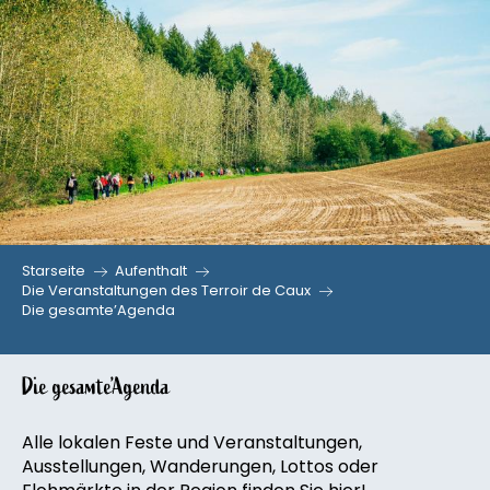
Aller
au
contenu
principal
Starseite
Aufenthalt
Die Veranstaltungen des Terroir de Caux
Die gesamte’Agenda
Die gesamte’Agenda
Alle lokalen Feste und Veranstaltungen,
Ausstellungen, Wanderungen, Lottos oder