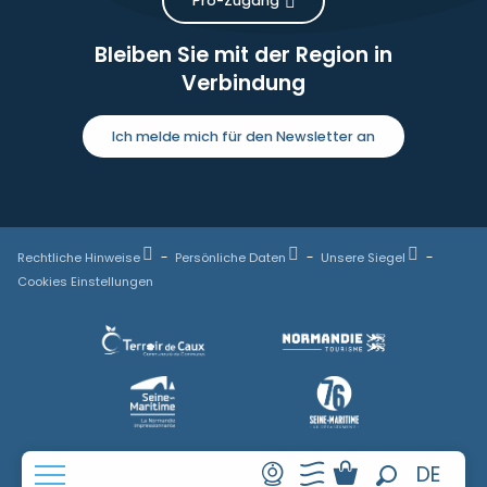
Pro-Zugang
Bleiben Sie mit der Region in
Verbindung
Ich melde mich für den Newsletter an
Rechtliche Hinweise
Persönliche Daten
Unsere Siegel
Cookies Einstellungen
FR
DE