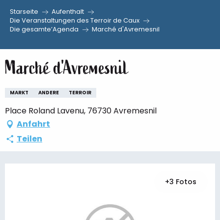
Starseite
Aufenthalt
Aller
Die Veranstaltungen des Terroir de Caux
Die gesamte’Agenda
Marché d'Avremesnil
au
contenu
principal
Marché d'Avremesnil
MARKT
ANDERE
TERROIR
Place Roland Lavenu, 76730 Avremesnil
Anfahrt
Teilen
+3 Fotos