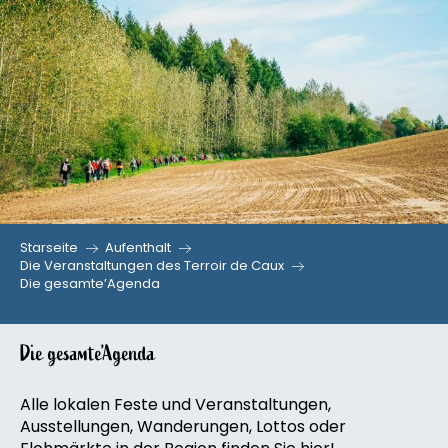
Aller
au
contenu
principal
Starseite
Aufenthalt
Die Veranstaltungen des Terroir de Caux
Die gesamte’Agenda
Die gesamte’Agenda
Alle lokalen Feste und Veranstaltungen,
Ausstellungen, Wanderungen, Lottos oder