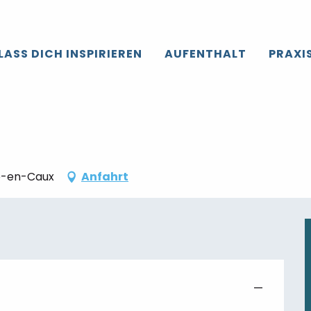
roir de Caux
Die gesamte’Agenda
Marché nocturne
LASS DICH INSPIRIEREN
AUFENTHALT
PRAXI
le-en-Caux
Anfahrt
—