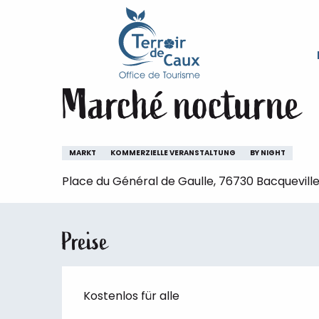
Starseite
Aufenthalt
Die Veranstaltungen des Ter
Aller
au
Freitag 7. august von 17:00 bis zu 23:00
contenu
principal
Marché nocturne
MARKT
KOMMERZIELLE VERANSTALTUNG
BY NIGHT
Place du Général de Gaulle, 76730 Bacquevil
Preise
Kostenlos für alle