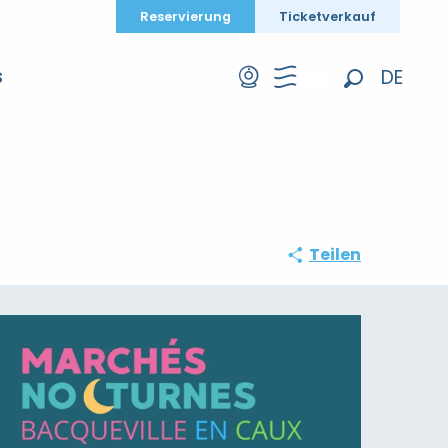
Reservierung
Ticketverkauf
DE
S
Suche
FR
EN
Teilen