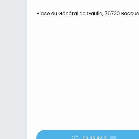
Place du Général de Gaulle, 76730 Bacqu
02 35 83 21
▒▒