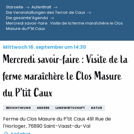
Starseite
Aufenthalt
Aller
Die Veranstaltungen des Terroir de Caux
Die gesamte’Agenda
au
Mercredi savoir-faire : Visite de la ferme maraîchère le Clos
contenu
Masure du P'tit Caux
principal
Mittwoch 16. september um 14:30
Mercredi savoir-faire : Visite de la
ferme maraîchère le Clos Masure
du P'tit Caux
BESICHTIGUNG
ANDERE
LANDWIRTSCHAFT
NATUR
Ferme du Clos Masure du P'tit Caux 491 Rue de
l'Horloger, 76890 Saint-Vaast-du-Val