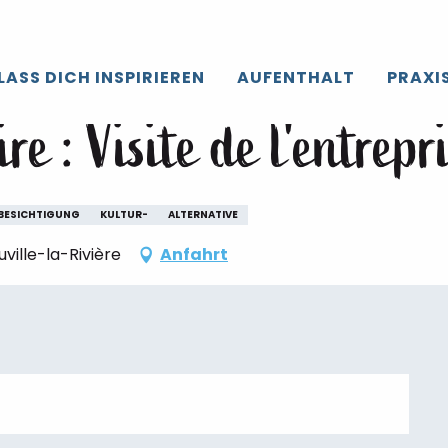
roir de Caux
Die gesamte’Agenda
Mercredi savoir-faire : Vis
LASS DICH INSPIRIEREN
AUFENTHALT
PRAXI
ire : Visite de l'entre
BESICHTIGUNG
KULTUR-
ALTERNATIVE
ille-la-Rivière
Anfahrt