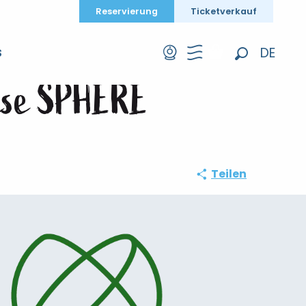
Reservierung
Ticketverkauf
ite de l'entreprise SPHERE
DE
S
Suche
FR
prise SPHERE
EN
Teilen