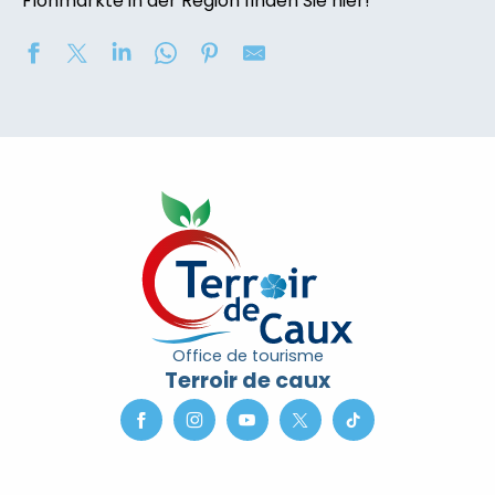
Flohmärkte in der Region finden Sie hier!
Soirée contée « Soir des Ombres » avec la compagni
2eme nuit des étoiles
Concours de châteaux de sable
Marché nocturne
Exposition de peinture : Elisabeth Haloo Joye et Franç
Exposition de peinture - Karine Duriez
Exposition : Bénédicte, Cédric & René Vardon
[Exposition] Peinture comme photo, photo comme pe
Stage de natation 2026
Office de tourisme
Exposition : au jardin potager
Terroir de caux
Marche douce et botanique
Concerts à l'Envers du Croco