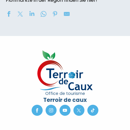
Flohmärkte in der Region finden Sie hier!
2eme nuit des étoiles
Marché nocturne
Concours de châteaux de sable
Soirée contée « Soir des Ombres » avec la compagni
Exposition de peinture : Elisabeth Haloo Joye et Franç
Exposition de peinture - Karine Duriez
[Exposition] Peinture comme photo, photo comme pe
Exposition : Bénédicte, Cédric & René Vardon
Stage de natation 2026
Office de tourisme
Exposition : au jardin potager
Terroir de caux
Marche douce et botanique
Concerts à l'Envers du Croco