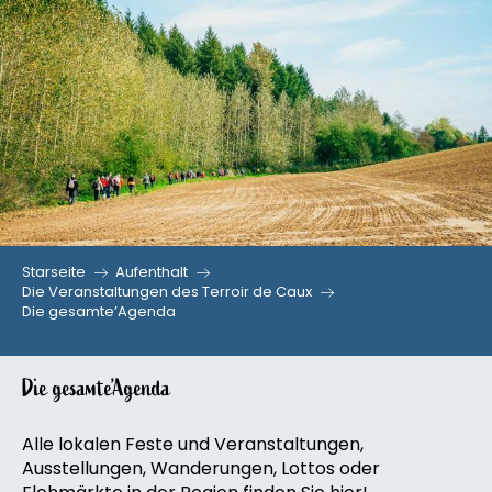
Aller
au
contenu
principal
Starseite
Aufenthalt
Die Veranstaltungen des Terroir de Caux
Die gesamte’Agenda
Die gesamte’Agenda
Alle lokalen Feste und Veranstaltungen,
Ausstellungen, Wanderungen, Lottos oder