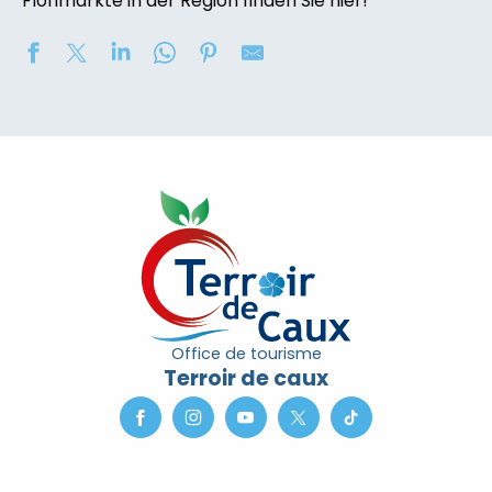
Flohmärkte in der Region finden Sie hier!
Soirée contée « Soir des Ombres » avec la compagni
2eme nuit des étoiles
Concours de châteaux de sable
Marché nocturne
Exposition de peinture : Elisabeth Haloo Joye et Franç
Exposition de peinture - Karine Duriez
Exposition : Bénédicte, Cédric & René Vardon
[Exposition] Peinture comme photo, photo comme pe
Stage de natation 2026
Office de tourisme
Exposition : au jardin potager
Terroir de caux
Marche douce et botanique
Concerts à l'Envers du Croco