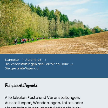
Aller
au
contenu
principal
Starseite
Aufenthalt
Die Veranstaltungen des Terroir de Caux
Die gesamte’Agenda
Die gesamte’Agenda
Alle lokalen Feste und Veranstaltungen,
Ausstellungen, Wanderungen, Lottos oder