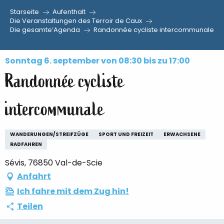
Starseite
Aufenthalt
Aller
Die Veranstaltungen des Terroir de Caux
Die gesamte’Agenda
Randonnée cycliste intercommunale
au
contenu
principal
Sonntag 6. september von 08:30 bis zu 17:00
Randonnée cycliste
intercommunale
WANDERUNGEN/STREIFZÜGE
SPORT UND FREIZEIT
ERWACHSENE
RADFAHREN
Sévis, 76850 Val-de-Scie
Anfahrt
Ich fahre mit dem Zug hin!
Teilen