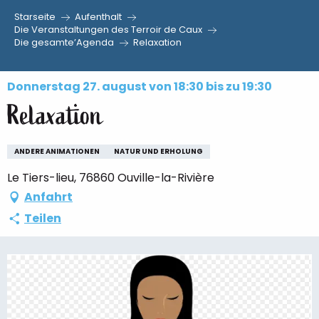
Starseite
Aufenthalt
Aller
Die Veranstaltungen des Terroir de Caux
Die gesamte’Agenda
Relaxation
au
contenu
principal
Donnerstag 27. august von 18:30 bis zu 19:30
Relaxation
ANDERE ANIMATIONEN
NATUR UND ERHOLUNG
Le Tiers-lieu, 76860 Ouville-la-Rivière
Anfahrt
Teilen