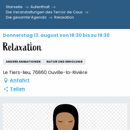
Starseite
Aufenthalt
Aller
Die Veranstaltungen des Terroir de Caux
Die gesamte’Agenda
Relaxation
au
contenu
principal
Donnerstag 13. august von 18:30 bis zu 19:30
Relaxation
ANDERE ANIMATIONEN
NATUR UND ERHOLUNG
Le Tiers-lieu, 76860 Ouville-la-Rivière
Anfahrt
Teilen