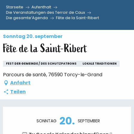
Starseite
Aufenthalt
Aller
Die Veranstaltungen des Terroir de Caux
Die gesamte’Agenda
Fête de la Saint-Ribert
au
contenu
principal
Sonntag 20. september
Fête de la Saint-Ribert
FEST DER GEMEINDE / DES SCHUTZPATRONS
LOKALE TRADITIONEN
Parcours de santé, 76590 Torcy-le-Grand
Anfahrt
Teilen
Öffnungszeiten & Kontaktdaten
20.
SONNTAG
SEPTEMBER