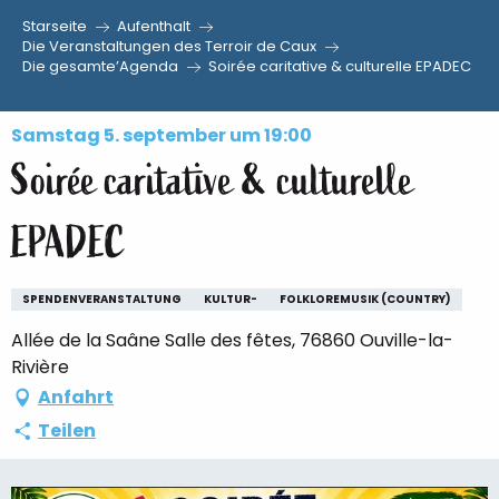
Starseite
Aufenthalt
Aller
Die Veranstaltungen des Terroir de Caux
Die gesamte’Agenda
Soirée caritative & culturelle EPADEC
au
contenu
principal
Samstag 5. september um 19:00
Soirée caritative & culturelle
EPADEC
SPENDENVERANSTALTUNG
KULTUR-
FOLKLOREMUSIK (COUNTRY)
Allée de la Saâne Salle des fêtes, 76860 Ouville-la-
Rivière
Anfahrt
Teilen