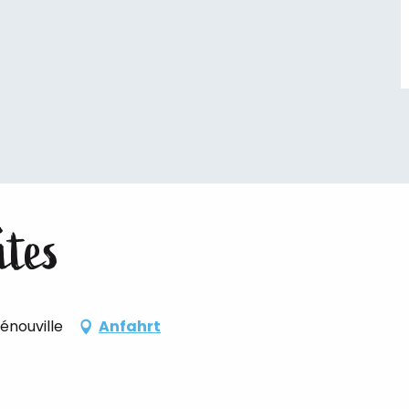
ites
énouville
Anfahrt