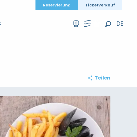
Reservierung
Ticketverkauf
DE
S
Suche
FR
EN
Teilen