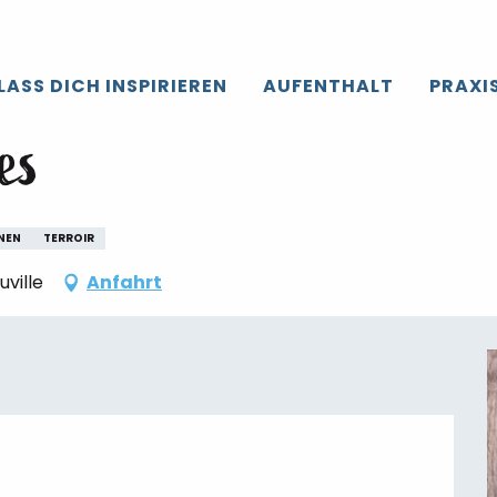
roir de Caux
Die gesamte’Agenda
Soirée Moules Frites
LASS DICH INSPIRIEREN
AUFENTHALT
PRAXI
es
NEN
TERROIR
ville
Anfahrt