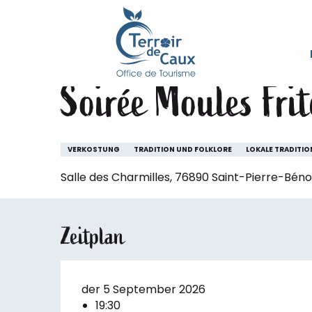
Starseite
Aufenthalt
Die Veranstaltungen des Ter
Aller
au
Samstag 5. september um 19:30
contenu
principal
Soirée Moules Frit
VERKOSTUNG
TRADITION UND FOLKLORE
LOKALE TRADITIO
Salle des Charmilles, 76890 Saint-Pierre-Bénou
Zeitplan
der 5 September 2026
19:30