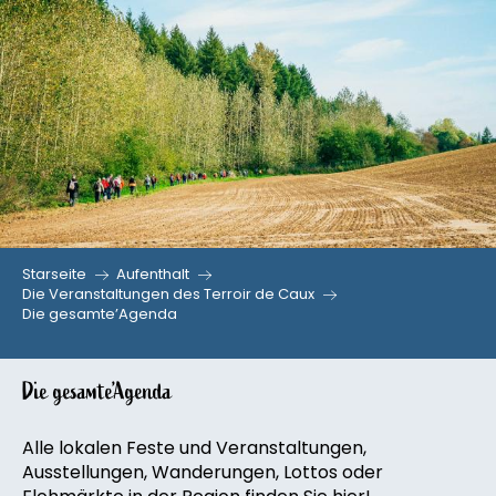
Aller
au
contenu
principal
Starseite
Aufenthalt
Die Veranstaltungen des Terroir de Caux
Die gesamte’Agenda
Die gesamte’Agenda
Alle lokalen Feste und Veranstaltungen,
Ausstellungen, Wanderungen, Lottos oder