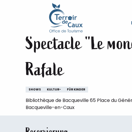
Starseite
Aufenthalt
Die Veranstaltungen des Ter
Aller
au
Dienstag 13. oktober von 10:15 bis zu 11:00
contenu
principal
Spectacle "Le mon
Rafale
SHOWS
KULTUR-
FÜR KINDER
Bibliothèque de Bacqueville 65 Place du Génér
Bacqueville-en-Caux
Reservierung