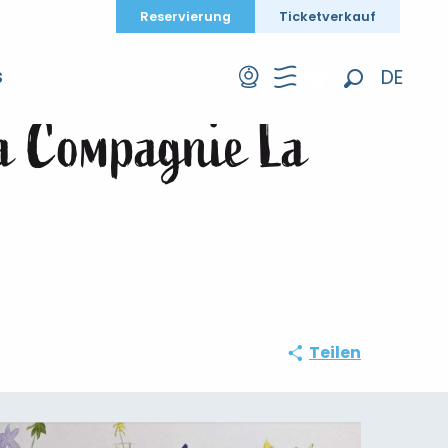
Reservierung
Ticketverkauf
Toitipuces" de la Compagnie La Rafale
DE
S
Suche
FR
la Compagnie La
EN
Teilen