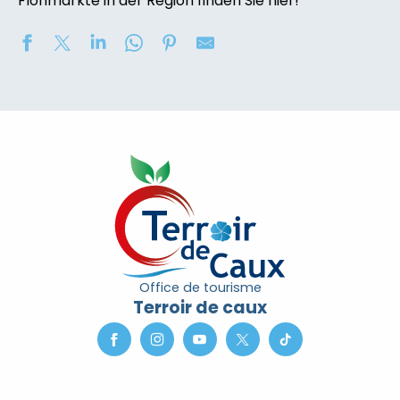
Flohmärkte in der Region finden Sie hier!
Soirée contée « Soir des Ombres » avec la compagni
2eme nuit des étoiles
Concours de châteaux de sable
Marché nocturne
Exposition de peinture : Elisabeth Haloo Joye et Franç
Exposition de peinture - Karine Duriez
Exposition : Bénédicte, Cédric & René Vardon
[Exposition] Peinture comme photo, photo comme pe
Stage de natation 2026
Office de tourisme
Exposition : au jardin potager
Terroir de caux
Marche douce et botanique
Concerts à l'Envers du Croco