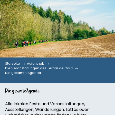
Aller
au
contenu
principal
Starseite
Aufenthalt
Die Veranstaltungen des Terroir de Caux
Die gesamte’Agenda
Die gesamte’Agenda
Alle lokalen Feste und Veranstaltungen,
Ausstellungen, Wanderungen, Lottos oder