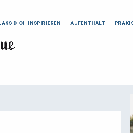
roir de Caux
Die gesamte’Agenda
Tournoi de pétanque
LASS DICH INSPIRIEREN
AUFENTHALT
PRAXI
que