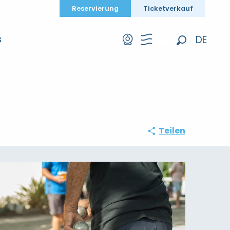
Reservierung
Ticketverkauf
DE
S
Suche
FR
EN
Teilen