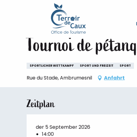
Starseite
Aufenthalt
Die Veranstaltungen des Ter
Aller
au
Samstag 5. september um 14:00
contenu
principal
Tournoi de pétan
SPORTLICHER WETTKAMPF
SPORT UND FREIZEIT
SPORT
Rue du Stade, Ambrumesnil
Anfahrt
Zeitplan
der 5 September 2026
14:00