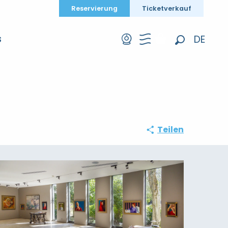
Reservierung
Ticketverkauf
DE
S
Suche
FR
EN
Teilen