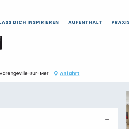
roir de Caux
Die gesamte’Agenda
[Visite commentée]
LASS DICH INSPIRIEREN
AUFENTHALT
PRAXI
august um 16:00
]
9 Varengeville-sur-Mer
Anfahrt
—