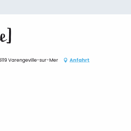
ée]
76119 Varengeville-sur-Mer
Anfahrt