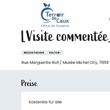
Starseite
Aufenthalt
Die Veranstaltungen des Ter
Aller
au
Samstag 8. august um 16:00 / Freitag 14. 
contenu
principal
[Visite commentée
BESICHTIGUNG
KULTUR-
Rue Marguerite Roll / Musée Michel Ciry, 7611
Preise
Kostenlos für alle