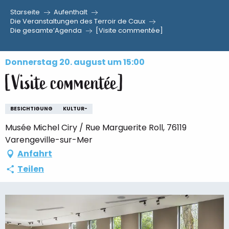
Starseite
Aufenthalt
Aller
Die Veranstaltungen des Terroir de Caux
Die gesamte’Agenda
[Visite commentée]
au
contenu
principal
Donnerstag 20. august um 15:00
[Visite commentée]
BESICHTIGUNG
KULTUR-
Musée Michel Ciry / Rue Marguerite Roll, 76119
Varengeville-sur-Mer
Anfahrt
Teilen