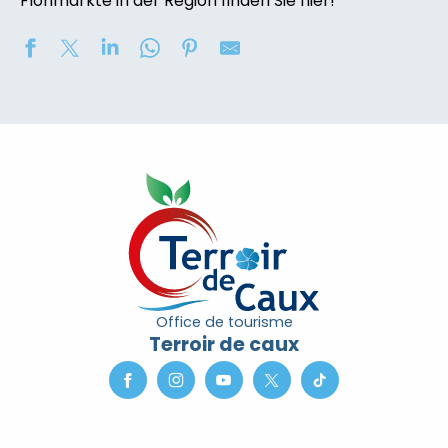
Flohmärkte in der Region finden Sie hier!
Soirée contée « Soir des Ombres » avec la compagni
2eme nuit des étoiles
Concours de châteaux de sable
Marché nocturne
Exposition de peinture : Elisabeth Haloo Joye et Franç
Exposition de peinture - Karine Duriez
Exposition : Bénédicte, Cédric & René Vardon
[Exposition] Peinture comme photo, photo comme pe
Stage de natation 2026
Office de tourisme
Exposition : au jardin potager
Terroir de caux
Marche douce et botanique
Concerts à l'Envers du Croco