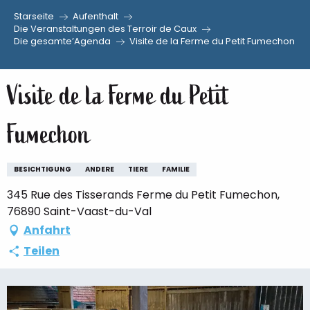
Starseite
Aufenthalt
Aller
Die Veranstaltungen des Terroir de Caux
Die gesamte’Agenda
Visite de la Ferme du Petit Fumechon
au
contenu
principal
Visite de la Ferme du Petit
Fumechon
BESICHTIGUNG
ANDERE
TIERE
FAMILIE
345 Rue des Tisserands Ferme du Petit Fumechon,
76890 Saint-Vaast-du-Val
Anfahrt
Teilen