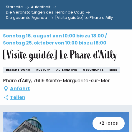
Starseite
Aufenthalt
Aller
Die Veranstaltungen des Terroir de Caux
Die gesamte’Agenda
[Visite guidée] Le Phare d'Ailly
au
contenu
principal
Sonntag 16. august von 10:00 bis zu 18:00 /
Sonntag 25. oktober von 10:00 bis zu 18:00
[Visite guidée] Le Phare d'Ailly
BESICHTIGUNG
KULTUR-
ALTERNATIVE
GESCHICHTE
ERBE
Phare d'Ailly, 76119 Sainte-Marguerite-sur-Mer
Anfahrt
Teilen
+2 Fotos