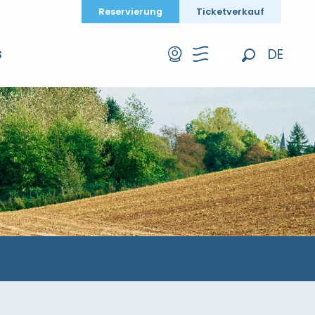
Reservierung
Ticketverkauf
DE
S
Suche
FR
EN