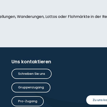
ellungen, Wanderungen, Lottos oder Flohmärkte in der Reg
melet
oise Dauchot
Uns kontaktieren
inture
Schreiben Sie uns
Gruppenzugang
a Saxton Noble : une amitié anglaise
Zu uns 
Pro-Zugang