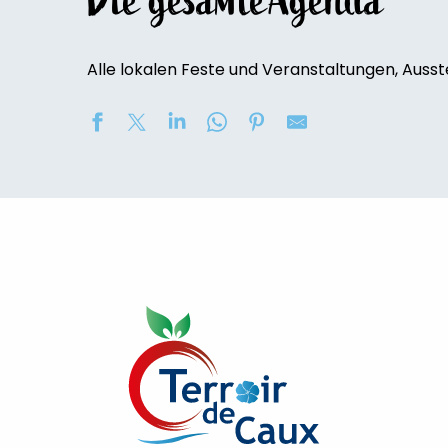
Die gesamte’Agenda
Alle lokalen Feste und Veranstaltungen, Ausst
Randonnée découverte des caves du Château de Bos
Visite de la Ferme du Petit Fumechon
Exposition de peinture : Elisabeth Haloo Joye et Franç
Exposition de peinture - Karine Duriez
[Exposition] Peinture comme photo, photo comme pe
Stage de natation 2026
[Ateliers créatifs]
Exposition : au jardin potager
Concerts à l'Envers du Croco
[Exposition temporaire] Jacques-Émile Blanche et Celi
Exposition "Avant la naissance" d'Andreas Jaggi