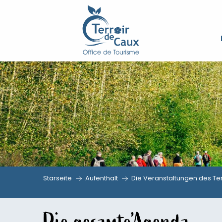
Aller
au
contenu
principal
Starseite
Aufenthalt
Die Veranstaltungen des Ter