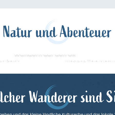
Natur und Abenteuer
Wandern auf den GR
er Park
Unsere Top Natu
lcher Wanderer sind S
ehen und das kleine ländliche Kulturerbe und das lokale T