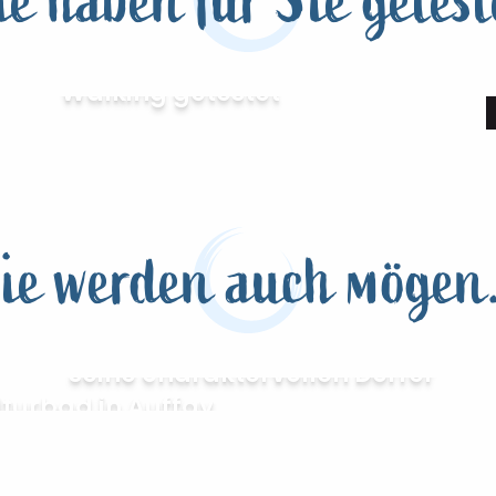
ie haben für Sie getest
Ich habe für Sie Nordic
Walking getestet
ie werden auch mögen.
Das cauchoise Land und
seine charaktervollen Dörfer
lturbad in Auffay