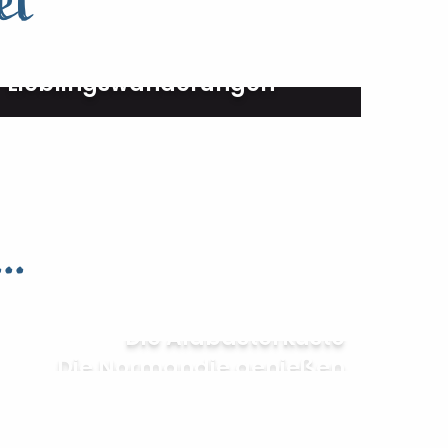
et
Unsere
Lieblingswanderungen
..
Die Alabasterküste
Die Normandie genießen