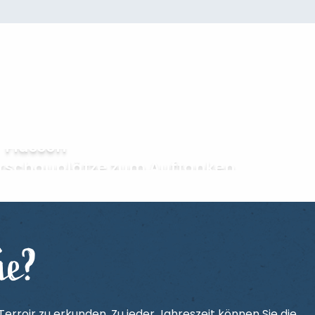
Angeln in Teichen und
Flüssen
rschauplätze zum Auftanken
ie?
erroir zu erkunden. Zu jeder Jahreszeit können Sie die