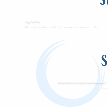
S
Unsere 5 instagrammable
spots
Sumpfgebiet von Longueil
S
Aufenthaltsideen
Ku