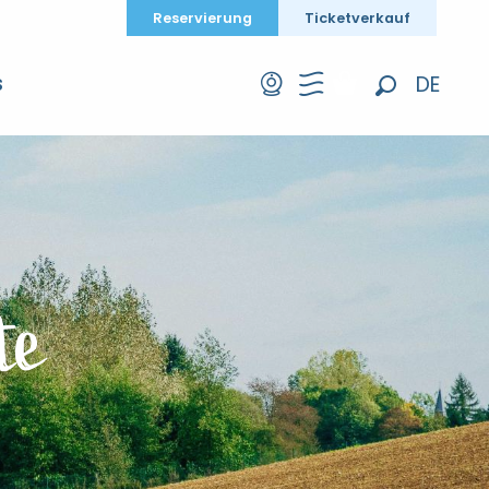
Reservierung
Ticketverkauf
DE
S
Suche
FR
EN
te