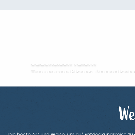
Am Wasser entlang in den
cauchoisen Tälern
Traum von Bisons, kanadisch
We
Die beste Art und Weise, um auf Entdeckungsreise zu g